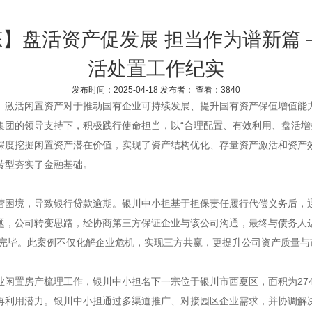
动态】盘活资产促发展 担当作为谱新篇
活处置工作纪实
发布时间：2025-04-18 发布者： 查看：3840
、激活闲置资产对于推动国有企业可持续发展、提升国有资产保值增值能
集团的领导支持下，积极践行使命担当，以“合理配置、有效利用、盘活增
深度挖掘闲置资产潜在价值，实现了资产结构优化、存量资产激活和资产
转型夯实了金融基础。
营困境，导致银行贷款逾期。银川中小担基于担保责任履行代偿义务后，
，公司转变思路，经协商第三方保证企业与该公司沟通，最终与债务人达成
偿完毕。此案例不仅化解企业危机，实现三方共赢，更提升公司资产质量
闲置房产梳理工作，银川中小担名下一宗位于银川市西夏区，面积为2749
再利用潜力。银川中小担通过多渠道推广、对接园区企业需求，并协调解