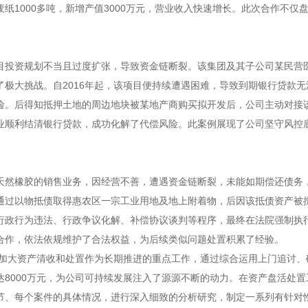
纸1000多吨，新增产值3000万元，营业收入快速增长。此次合作不仅
目投资规划不当且过度扩张，导致资金链断裂。该集团及其子公司某民营
极大挑战。自2016年起，该项目便持续遭遇困难，导致到期银行贷款
。后得知抵押土地的周边地块被某地产商购买拟开发后，公司主动对接该
业顺利结清银行贷款，成功化解了代偿风险。此案例展现了公司坚守风控
天然橡胶的销售业务，因经营不善，遭遇资金链断裂，未能如期偿还债务
通过以物抵债取得惠农区一宗工业用地及地上附着物，后因该抵债资产被
行政行为违法、行政争议化解、补偿协议谈判等程序，最终在法院强制执
合作，依法依规维护了合法权益，为后续类似问题处置积累了经验。
担将加大资产清收和处置作为长期推进的重点工作，通过综合运用上门追讨
8000万元，为公司可持续发展注入了源源不断的动力。在资产盘活处
节、每个案件的具体情况，进行深入细致的分析研究，制定一系列有针对