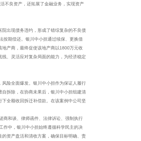
盘活不良资产，还拓展了金融业务，实现资产
医院出现债务违约，形成了错综复杂的不良债
无法按期偿还。银川中小担通过续保、更换借
地产商，最终促使该地产商以1800万元收
底线、灵活应对复杂局面的能力，为经济稳定
，风险全面爆发。银川中小担作为保证人履行
擅自拆除，在协商未果后，银川中小担组建清
行下全额收回拆迁补偿款。在该案例中公司坚
、磋商和谈、律师函件、法律诉讼、强制执行
置工作中，银川中小担始终遵循科学民主的决
性的资产盘活和清收方案，确保目标明确、责