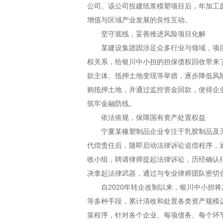
公司。该公司投建纸浆模塑项目后，年加工废
增值与区域产业发展的良性互动。
坚守底线，妥善推进风险项目化解
某建设集团因涉足众多行业与领域，项
权关系，给银川中小担的担保债权回收带来了
款主体、抵押土地变现等举措，逐步降低风险
购抵押土地，并通过监控资金回款，使得企
筑牢金融防线。
依法依规，保障国有资产处置权益
宁夏某橡塑制品企业专注于乳胶制品及
代偿责任后，随即启动法律诉讼追偿程序，
收小组，聘请律师提起法律诉讼，历经确认
决拿起法律武器，通过与专业律师团队密切
自2020年转企改制以来，银川中小
等多种手段，累计清收和处置各类资产规模达
策程序，针对各个企业、每项债务、每个环