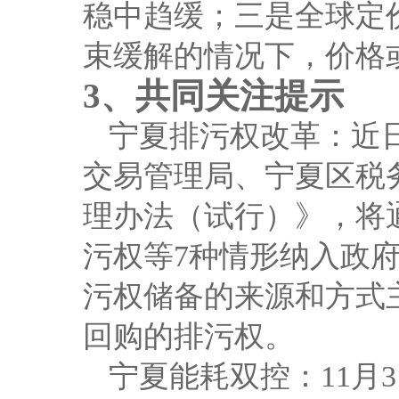
稳中趋缓；三是全球定
束缓解的情况下，价格
3、共同关注提示
宁夏排污权改革：
近
交易管理局、宁夏区税
理办法（试行）》，将
污权等7种情形纳入政
污权储备的来源和方式
回购的排污权。
宁夏能耗双控：
11