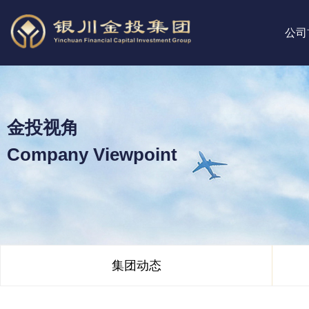
公司
金投视角
Company Viewpoint
集团动态